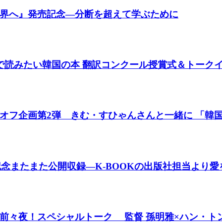
界へ』発売記念―分断を超えて学ぶために
で読みたい韓国の本 翻訳コンクール授賞式＆トーク
オフ企画第2弾 きむ・すひゃんさんと一緒に 「韓
0回記念またまた公開収録―K-BOOKの出版社担当より
前々夜！スペシャルトーク 監督 孫明雅×ハン・ト