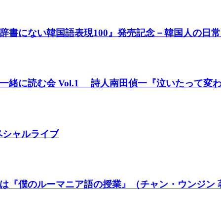
辞書にない韓国語表現100』発売記念－韓国人の日
緒に読む会 Vol.1 詩人南田偵一『泣いたって変
ペシャルライブ
は『僕のルーマニア語の授業』（チャン・ウンジン 