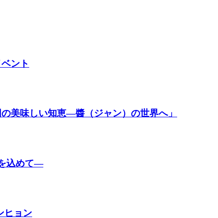
イベント
国の美味しい知恵―醬（ジャン）の世界へ」
愛を込めて―
ンヒョン