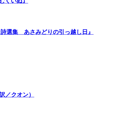
 むくいぬ』
ン詩選集 あさみどりの引っ越し日』
 訳／クオン）