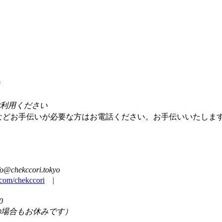
ご利用ください
などお手伝いが必要な方はお電話ください。お手伝いいたしま
@chekccori.tokyo
.com/chekccori
|
0
の場合もお休みです）