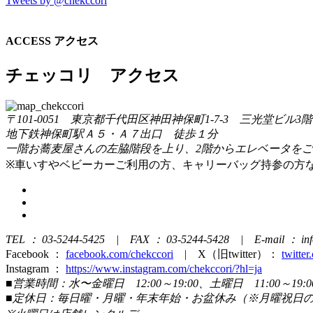
Tweets by @chekccori
ACCESS
アクセス
チェッコリ アクセス
〒101-0051 東京都千代田区神田神保町1-7-3 三光堂ビル3階
地下鉄神保町駅Ａ５・Ａ７出口 徒歩１分
一階お蕎麦屋さんの左脇階段を上り、2階からエレベータを
※車いすやベビーカーご利用の方、キャリーバッグ持参の方
TEL ： 03-5244-5425 | FAX ： 03-5244-5428 | E-mail ： info
Facebook ：
facebook.com/chekccori
| X（旧twitter）：
twitter
Instagram ：
https://www.instagram.com/chekccori/?hl=ja
■営業時間：水〜金曜日 12:00～19:00、土曜日 11:00～19:0
■定休日：毎日曜・月曜・年末年始・お盆休み（※月曜祝日