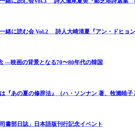
緒に読む会Vol.3 詩人瀬尾夏美『鄭芝溶詩選集
緒に読む会 Vol.2 詩人大崎清夏『アン・ドヒョ
 ―映画の背景となる70〜80年代の韓国
は『あの夏の修辞法』（ハ・ソンナン 著、牧瀨暁子
司書部日誌」日本語版刊行記念イベント