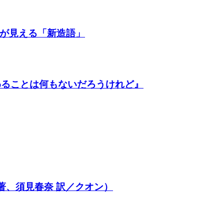
常が見える「新造語」
わることは何もないだろうけれど』
著、須見春奈 訳／クオン）