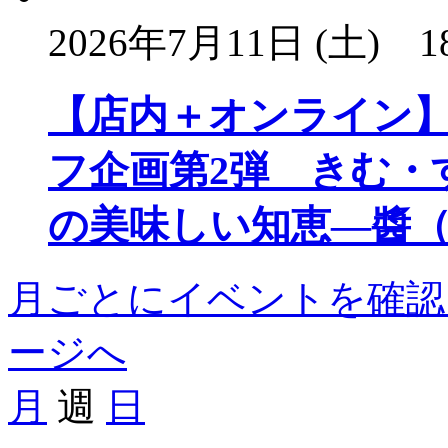
2026年7月11日 (土)
1
【店内＋オンライン
フ企画第2弾 きむ・
の美味しい知恵―醬
月ごとにイベントを確認
ージへ
月
週
日