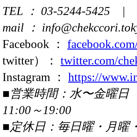
TEL ： 03-5244-5425 | 
mail ： info@chekccori.tok
Facebook ：
facebook.com/
twitter）：
twitter.com/che
Instagram ：
https://www.i
■営業時間：水〜金曜日 1
11:00～19:00
■定休日：毎日曜・月曜