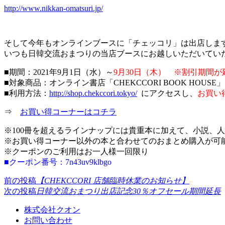
http://www.nikkan-omatsuri.jp/
そして今年もオンラインブースに「チェッコリ」は出店しま
いつも日韓交流おまつりの当店ブースにお越しいただいてい
■期間：2021年9月1日（水）～
9月30日（木） ※割引期間
■対象商品：オンライン書店「CHEKCCORI BOOK HOUS
■利用方法：
http://shop.chekccori.tokyo/
にアクセスし、
お買い
⇒
お買い得コーナーはコチラ
※100冊を超えるラインナップには貴重本に加えて、小説、
※お買い得コーナー以外の本と合わせてのおまとめ購入が可
※クーポンのご利用はお一人様一回限り
■クーポン番号：7n43uv9klbgo
前の投稿
【CHEKCCORI 店舗臨時休業のお知らせ】
次の投稿
日韓交流おまつり出店記念30％オフセール期間延長
株式会社クオン
お問い合わせ