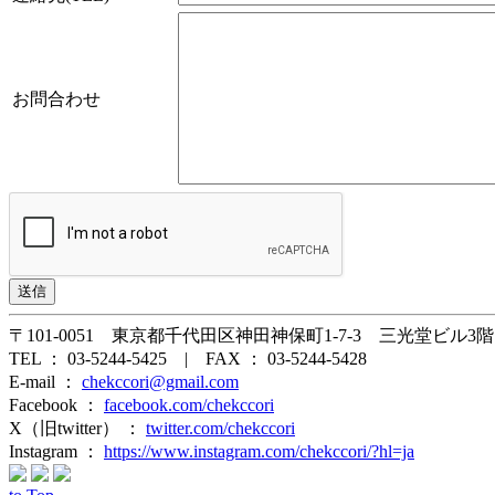
お問合わせ
〒101-0051 東京都千代田区神田神保町1-7-3 三光堂ビル3階
TEL ： 03-5244-5425 | FAX ： 03-5244-5428
E-mail ：
chekccori@gmail.com
Facebook ：
facebook.com/chekccori
X（旧twitter） ：
twitter.com/chekccori
Instagram ：
https://www.instagram.com/chekccori/?hl=ja