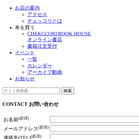
お店の案内
アクセス
チェッコリとは
本を買う
CHEKCCORI BOOK HOUSE
オンライン書店
書籍注文受付
イベント
一覧
カレンダー
アーカイブ動画
お知らせ
検索
CONTACT
お問い合わせ
(必須)
お名前
(必須)
メールアドレス
(必須)
連絡先(TEL)