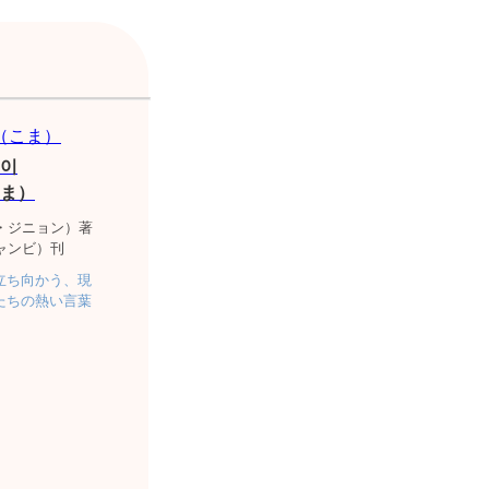
이
ま）
・ジニョン）著
ャンビ）刊
立ち向かう、現
たちの熱い言葉