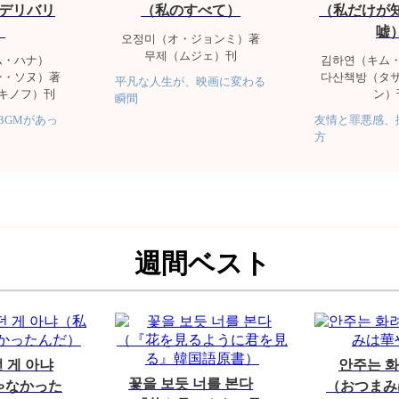
デリバリ
（私のすべて）
（私だけが
）
嘘
오정미（オ・ジョンミ）著
무제（ムジェ）刊
ム・ハナ）
김하연（キム
ン・ソヌ）著
다산책방（タ
平凡な人生が、映画に変わる
キノフ）刊
ン）
瞬間
BGMがあっ
友情と罪悪感、
方
週間ベスト
 게 아냐
안주는 
꽃을 보듯 너를 본다
ゃなかった
（おつまみ