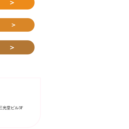
 ＞
せ ＞
 ＞
3三光堂ビル3F