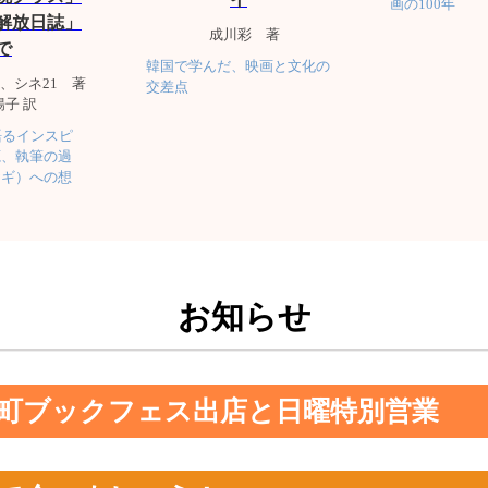
画の100年
解放日誌」
成川彩 著
で
韓国で学んだ、映画と文化の
、シネ21 著
交差点
子 訳
語るインスピ
源、執筆の過
ヤギ）への想
お知らせ
保町ブックフェス出店と日曜特別営業