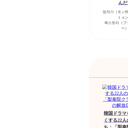
んだ
멍작가（モン
ミョ
북스토리（ブ
ー
韓国ドラマ
くする22
ち：「梨泰