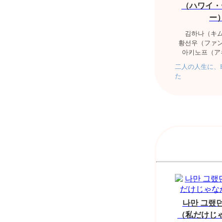
（ハワイ・
ー
김하나（キ
황선우（ファ
아키노프（ア
二人の人生に、
た
나만 그랬던
（私だけじ