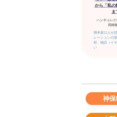
から「私の
ま
ハンギョレ21
岡崎暢
脚本家22人が
レーションの
程、物語（イ
い
神