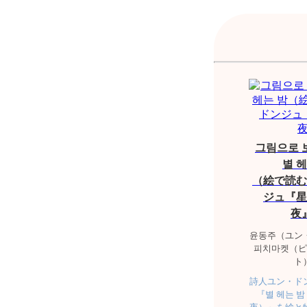
그림으로 
별 헤
（絵で読む
ジュ『星
夜
윤동주（ユン
피치마켓（ピ
ト
詩人ユン・ド
『별 헤는 