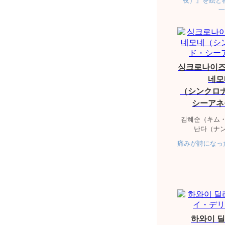
夜）』を絵と
一
싱크로나이즈
네모
（シンクロ
シーアネ
김혜순（キム
난다（ナ
痛みが詩になっ
하와이 