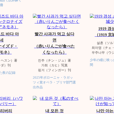
物語で読み解く
冊
1919 
드 바다 아
빨간 사과가 먹고 싶다
（1919 
네
면
설흔（ソル
ナイズド・
（赤いりんごが食べた
최아영（チェ
モネ）
くなったら）
우주나무（ウ
少年の瞳に映っ
・ヘスン）著
진주（チン・ジュ）著
間
ンダ）刊
가희（カヒ）写真
핑거（フィンガー）刊
た夜の記録
2025年ボローニャ・ラガッ
ツィ賞オペラ・プリマ部門選
出作品
딜리버리
내 모든 것
나만 아는