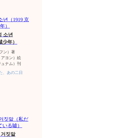
경성 소년
京城少年）
フン）著
・アヨン）絵
ジュナム）刊
た、あの二日
 거짓말