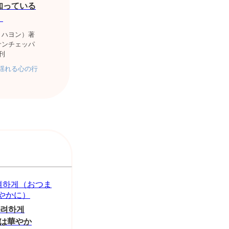
知っている
）
・ハヨン）著
サンチェッパ
刊
揺れる心の行
화려하게
は華やか