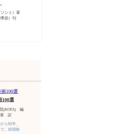
）
・ソンミ）著
四季節）刊
100選
(KOFA) 編
香 訳
』から戦争、
まで。韓国映