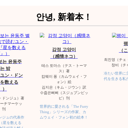
안녕, 新着本！
팽
감정 고양이
（こ
（感情ネコ）
최진영（チェ
보는 윤동주
창비（チ
테스 토마스（テス・トーマ
는 밤
ス）著
冷たい世界に
ユン・ドン
캄웨이 퐁（カムウェイ・フ
代を生きる私
を数える
ォン）絵
김지은（キム・ジウン）訳
』）
수줍은삐삐（スジュブンピッ
・ドンジュ）著
ピ）刊
ーチマーケッ
世界的に愛される「The Furry
）刊
Thing」シリーズの作家、カ
ンジュの代表作
ムウェイ・フォン初の絵本！
밤（星を数える