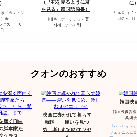
（『花を見るように君
）
に
を見る』韓国語原書）
作家／カン・ジ
노석미（ノ
ン）著
사계절（
나태주（ナ・テジュ）著
ックストーリ
지혜（チヘ）刊
）刊
クオンのおすすめ
韓国映画
韓国映像資料院
映画に導かれて暮らす
桑畑優
を深く面白
韓国——違いを見つ
『パラサイト
人の脚本家た
め、楽しむ50のエッセ
フェミニズム
院クラス」
イ