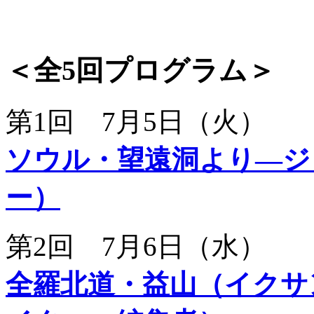
＜全5回プログラム＞
第1回 7月5日（火）
ソウル・望遠洞より―ジ
ー）
第2回 7月6日（水）
全羅北道・益山（イクサ