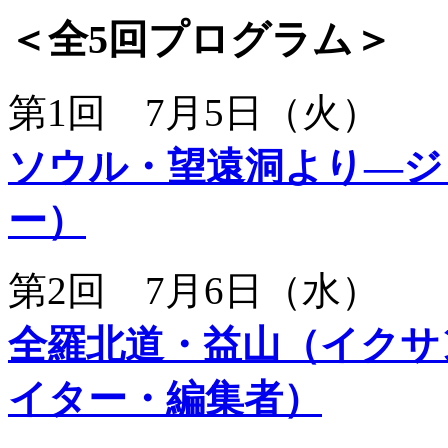
＜全5回プログラム＞
第1回 7月5日（火）
ソウル・望遠洞より―ジ
ー）
第2回 7月6日（水）
全羅北道・益山（イクサ
イター・編集者）