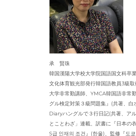
承 賢珠
韓国漢陽大学校大学院国語国文科卒
文化体育観光部発行韓国語教員3級
大学非常勤講師、YMCA韓国語非常
グル検定対策３級問題集』(共著、白水
Diaryハングルで３行日記(共著、
とことわざ」連載、訳書に『日本の衣食
S급 인재의 조건』(한울)、監修『