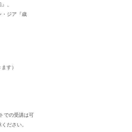
船』、
ン・ジア『歳
きます）
トでの受講は可
承ください。