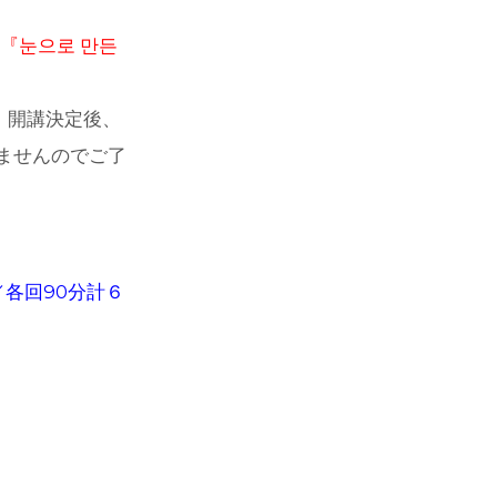
『눈으로 만든
。開講決定後、
ませんのでご了
0／各回90分計６