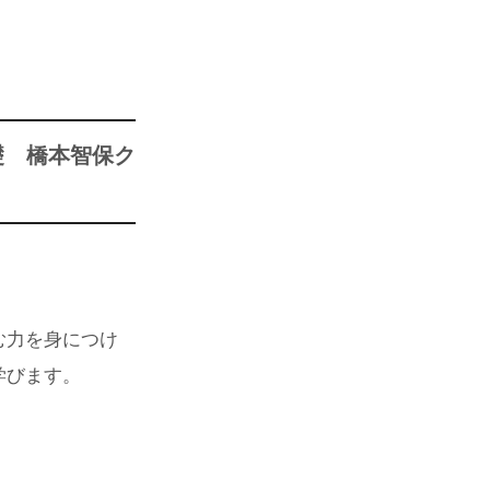
礎 橋本智保ク
む力を身につけ
学びます。