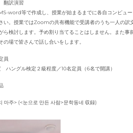
 翻訳演習
MS-word等で作成し、授業が始まるまでに各自コンピュ
さい。授業ではZoomの共有機能で受講者のうち一人の訳
がら検討します。予め割り当てることはしません。また事
その場で皆さんで話し合いをします。
定員
程度 ハングル検定２級程度／10名定員（6名で開講）
品
 마주> (<눈으로 만든 사람>문학동네 収録)