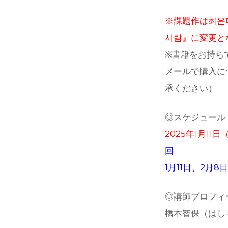
※課題作は최은
사람』に変更となり
※書籍をお持ち
メールで購入に
承ください）
◎スケジュール
2025年1月11
回
1月11日、2月8
◎講師プロフィ
橋本智保（はし