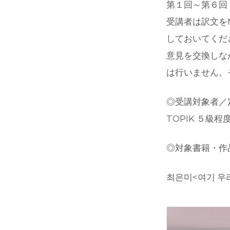
第１回～第６回
受講者は訳文を
しておいてくだ
意見を交換しな
は行いません。
◎受講対象者／
TOPIK ５級
◎対象書籍・作
최은미<여기 우리