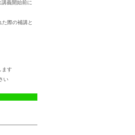
は講義開始前に
れた際の補講と
します
さい