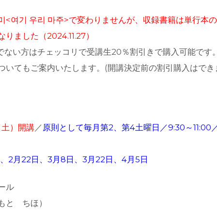
미<여기 우리 마주>で変わりませんが、収録書籍は単行本の
ました（2024.11.27）
でない方はチェッコリで受講生20％割引きで購入可能です
ついてもご案内いたします。(開講決定前の割引購入はでき
日（土）開講
／
原則として毎月第2、第4土曜日／9:30～11:0
日、2月22日、3月8日、3月22日、4月5日
ール
もと ちほ）