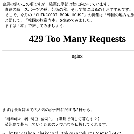
台風の多いこの頃ですが、確実に季節は秋に向かっています。

 食欲の秋、スポーツの秋、芸術の秋、そして旅に出るのもおすすめです。

 そこで、今月の「CHEKCCORI BOOK HOUSE」の特集は「韓国の地方を
 と題して、「韓国の旅案内本」を集めてみました。

 まずは「本」で旅してみましょう。
まずは最近韓国での人気の済州島に関する2冊から。
『제주에서 뭐 하고 살지?』（済州で何して暮らす？)

 済州島で暮らしていくためのノウハウを伝授してくれます。
⇒　http://shop.chekccori.tokyo/products/detail/422