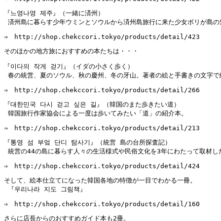
『느영나영 제주』（一緒に済州）

 済州島に暮らす少年ウミンとソウルから済州島旅行に来た少女ボリが島の
⇒　http://shop.chekccori.tokyo/products/detail/423
そのほかの地方旅におすすめの本たちは・・・
『이다의 작게 걷기』（イダの小さく歩く）

 春の統営、夏のソウル、秋の慶州、冬の牙山。著者の絵と手書きの文字で
⇒　http://shop.chekccori.tokyo/products/detail/266
『대한민국 다시 걷고 싶은 길』（韓国のまた歩きたい道）

 韓国旅行作家協会による一度は歩いてみたい「道」の紹介本。
⇒　http://shop.chekccori.tokyo/products/detail/213
『통영 섬 부엌 단디 탐사기』（統営 島の台所探査記）

 統営の44の島に暮らす人々の生活様式や民俗文化を3年にわたって取材し
⇒　http://shop.chekccori.tokyo/products/detail/424
そして、絵本仕立てになった韓国各地の特徴が一目でわかる一冊。

 『우리나라 지도 그림책』
⇒　http://shop.chekccori.tokyo/products/detail/160
さらに店長からのおすすめガイド本も2冊。