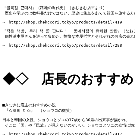
『골목길 근대사』（路地の近代史）（きむきむ店主より）

 歴史を学ぶのは教科書だけではない。歴史に焦点をあてて韓国を旅する方
⇒　http://shop.chekccori.tokyo/products/detail/419
『작은 책방, 우리 책 쫌 팝니다! - 동네서점의 유쾌한 반란』（なお
 個性派本屋さんを巡って集めた、愉快な本屋哲学とそれぞれのお店の売れ
⇒　http://shop.chekccori.tokyo/products/detail/288
◆◇ 店長のおすすめ
■きむきむ店主のおすすめ小説

 『쇼코의 미소』　（ショウコの微笑）
日本と韓国の女性、ショウコとソユの17歳から30歳の出来事が描かれ、

 そこに「国」や「民族」が見えないのがいい。ショウコとソユの友情に惚
⇒　http://shop.chekccori.tokyo/products/detail/417