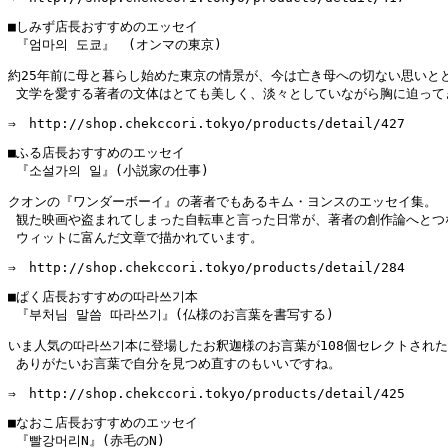
■しみず店長おすすめのエッセイ

 『엄마의 도쿄』　(オンマの東京)
約25年前に母と暮らし始めた東京の情景が、今は亡き母への切ない思いとと
 文学を愛する著者の文体はとても美しく、淡々としていながら胸に迫って
⇒　http://shop.chekccori.tokyo/products/detail/427
■ふる店長おすすめのエッセイ

 『소설가의 일』(小説家の仕事)
クオンの『ワンダーボーイ』の著者でもあるキム・ヨンスのエッセイ集。

 観た映画や盗まれてしまった自転車と言った日常が、著者の創作論へとつ
 ウィットに富んだ文章で描かれています。
⇒　http://shop.chekccori.tokyo/products/detail/284
■ぱく店長おすすめの따라쓰기本

 『부처님 말씀 따라쓰기』(仏様のお言葉を書写する)
いま人気の따라쓰기本に登場したお釈迦様のお言葉が108個セレクトされた
 ありがたいお言葉で自分を見つめ直すのもいいですね。
⇒　http://shop.chekccori.tokyo/products/detail/425
■なおこ店長おすすめのエッセイ

 『빨강머리N』(赤毛のN)