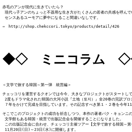
赤毛のアンが現代に生きていたら？

 現代っ子アンのちょっと不器用な生き方がたくさんの若者の共感を呼んでい
 センスあるユーモアに夢中になること間違いなしです。
⇒　http://shop.chekccori.tokyo/products/detail/426
◆◇ ミニコラム ◇
＜文学で旅する韓国～第一弾　統営編＞
チェッコリを運営するクオンでは今今、大きなプロジェクトがスタートして
 2度もドラマ化された韓国の大河小説『土地（토지）』全20巻の完訳プロジ
 ７年をかけて完成を目指しています。その記念すべき第１・２巻を今年1
そこでこのプロジェクトの成功を祈念しつつ、本作の著者パク・キョンニの
 文学館もある韓国・統営で出版記念会を開催することになりました。

 この出版記念会に合わせ、チェッコリ主催ツアー【文学で旅する韓国～第
 11月20日(日)～23日(水)に開催します。