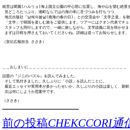
統営は閑麗(ハルリョ)海上国立公園の中心部に位置し、海や山を望む絶景を
 見どころたっぷり。港町ならではの海の幸に舌づつみを打ちつつ、

 地元出版社「남해의봄날(南海の春の日)」との交流会や「文学之道」を散
 「文学」で韓国を楽しむ旅をご提供します。ツアーにはクオン代表でチェ
 スタッフも同行しますので、一緒に旅しながら、文学談義に花を咲かせまし
 まずは日程を押さえておいてくださいね。詳細は追ってお知らせします。
（宣伝広報担当 ささき）
＿＿おしまいに＿＿＿＿＿＿＿＿＿＿＿＿＿＿＿＿＿＿＿＿＿＿＿＿＿＿
話題の『ジニのパズル』を読んでみました。

 そして気付きました、久しぶりに「小説」を読んだことに。

 最近エッセイや実用本が多かったせいか、久しぶりの小説は楽しく、新鮮。
 次は何にしようか思案中です。
（ささき）
━━━━━━━━━━━━━━━━━━━━━━━━━━━━━━━━━
前の投稿
CHEKCCORI通