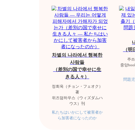
（明
차별의 나라에서 행복한
주쓰
사람들
중앙bo
（差別の国で幸せに生
きる人々）
問題児
정회옥（チョン・フェオク）
著
위즈덤하우스（ウィズダムハ
ウス）刊
私たちはいかにして被害者か
ら加害者になったのか