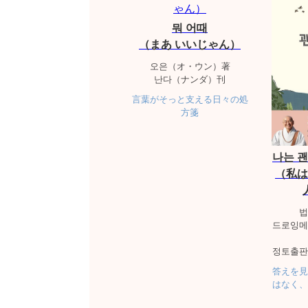
뭐 어때
（まあ いいじゃん）
오은（オ・ウン）著
난다（ナンダ）刊
言葉がそっと支える日々の処
方箋
나는 
（私は
법
드로잉메
정토출판
答えを見
はなく、