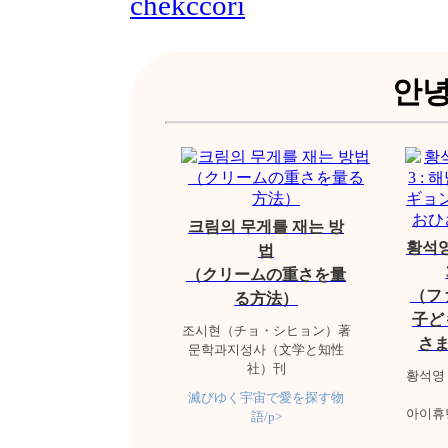
안녕
크림의 무게를 재는 방
황석영
법
（クリームの重さを量
（フ
る方法）
子ど
조시현（チョ・シヒョン）著
さ
문학과지성사（文学と知性
社）刊
황석영
滅びゆく宇宙で愛を探す物
아이휴
語/p>