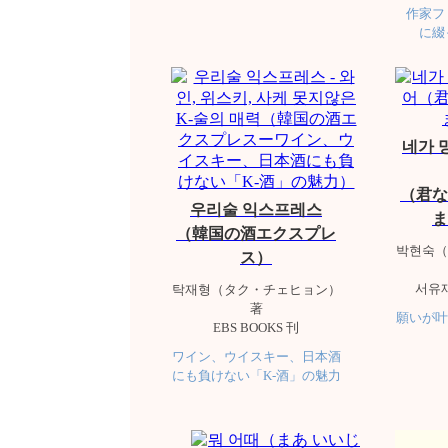
作家フ
に綴
네가 
（君な
우리술 익스프레스
ま
（韓国の酒エクスプレ
박현숙（
ス）
서유
탁재형（タク・チェヒョン）
著
願いが叶
EBS BOOKS 刊
ワイン、ウイスキー、日本酒
にも負けない「K-酒」の魅力