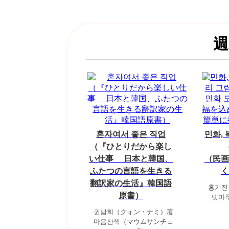
週
혼자여서 좋은 직업
민화,
（『ひとりだから楽し
い仕事 日本と韓国、
（民画
ふたつの言語を生きる
く
翻訳家の生活』韓国語
홍기진
原書）
넷마
권남희（クォン・ナミ）著
마음산책（マウムサンチェ