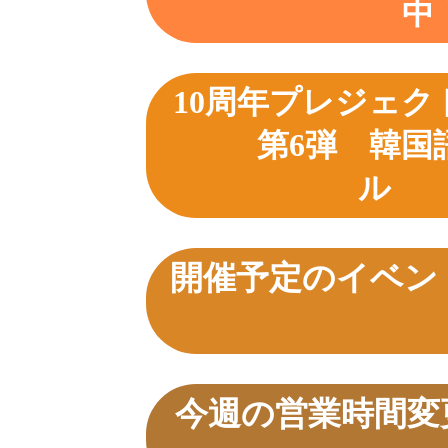
中
10周年プレジェクト＜
第6弾 韓国
ル
開催予定
今週の営業