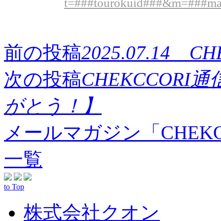
t=###tourokuid###&m=###ma
前の投稿
2025.07.14
次の投稿
CHEKCCORI通
がとう！】
メールマガジン「CHEK
一覧
to Top
株式会社クオン