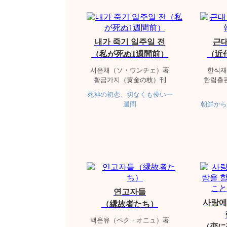
내가 죽기 일주일 전
근대
（私が死ぬ1週間前）
（近
서은채（ソ・ウンチェ）著
한식재
황금가지（黄金の枝）刊
한림출
死神の初恋、切なくも儚い一
週間
朝鮮から
연고자들
사랑에
（縁故者たち）
백온유（ペク・オニュ）著
（恋に