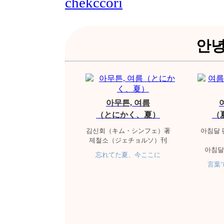
안녕
아무튼, 여름
（とにかく、夏）
（
김신회（キム・シンフェ）著
아침달
제철소（ジェチョルソ）刊
아침달
忘れてた夏、今ここに
言葉