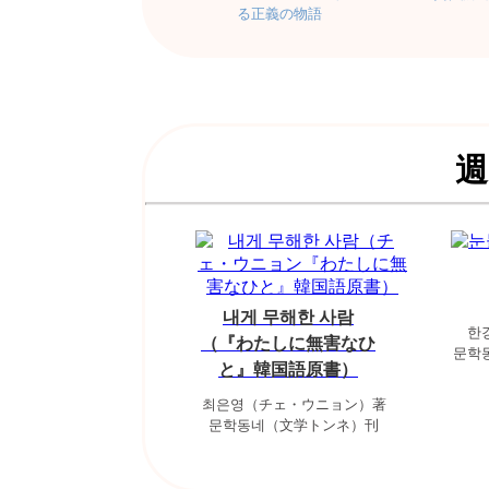
る正義の物語
週
내게 무해한 사람
한
（『わたしに無害なひ
문학
と』韓国語原書）
최은영（チェ・ウニョン）著
문학동네（文学トンネ）刊