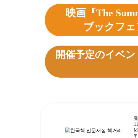
映画『The Su
ブックフェ
開催予
発
T
M
〒