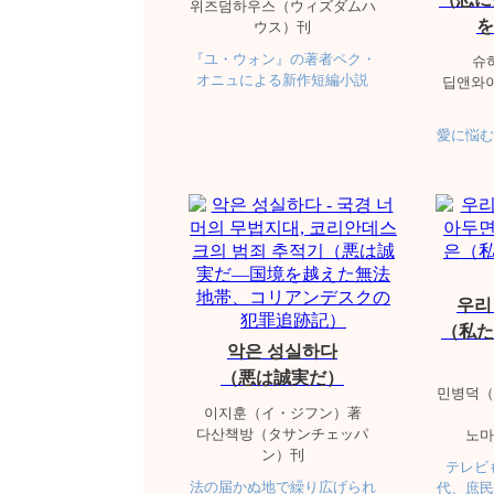
위즈덤하우스（ウィズダムハ
を
ウス）刊
『ユ・ウォン』の著者ペク・
슈
オニュによる新作短編小説
딥앤와이
愛に悩む
우리
（私た
악은 성실하다
（悪は誠実だ）
민병덕（
이지훈（イ・ジフン）著
다산책방（タサンチェッパ
노마
ン）刊
テレビ
法の届かぬ地で繰り広げられ
代、庶民