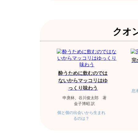
クオ
完
酔うために飲むのでは
ないからマッコリはゆ
っくり味わう
息
申庚林、谷川俊太郎 著
金子博昭 訳
個と個の出会いから生まれ
るのは？