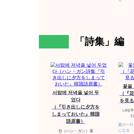
「詩集」編
꽃을
서랍에 저녁을 넣어 두
（『花
었다
を見る
（『引き出しに夕方を
나태주
しまっておいた』韓国
지
語原書）
愛の一行
になる
한（ハン・ガン）著