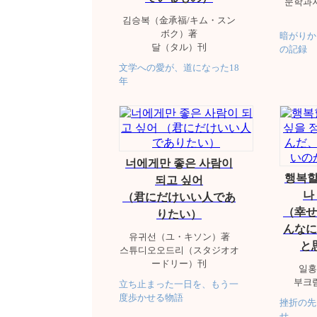
문학과
김승복（金承福/キム・スン
ボク）著
暗がりか
달（タル）刊
の記録
文学への愛が、道になった18
年
너에게만 좋은 사람이
행복할
되고 싶어
나
（君にだけいい人であ
（幸せ
りたい）
んなに
유귀선（ユ・キソン）著
と
스튜디오오드리（スタジオオ
ードリー）刊
일홍
부크
立ち止まった一日を、もう一
度歩かせる物語
挫折の先
せ