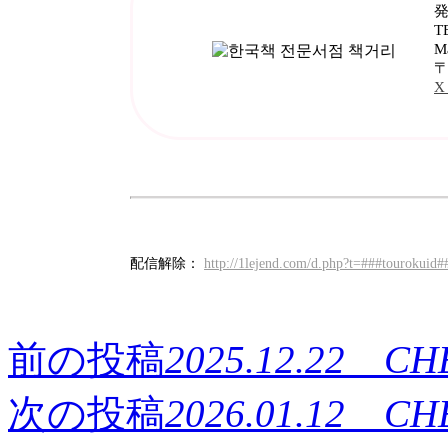
発
T
M
〒
X
配信解除：
http://1lejend.com/d.php?t=###tourokui
前の投稿
2025.12.22
次の投稿
2026.01.12