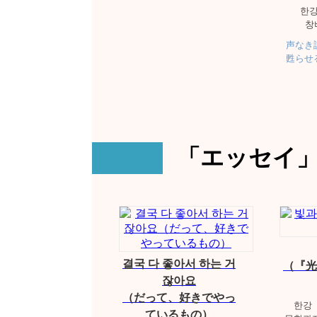
한
창
声なき証
甦らせ
「エッセイ
결국 다 좋아서 하는 거
（『光
잖아요
（だって、好きでやっ
한강
ているもの）