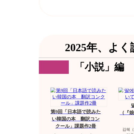
2025年、よ
「小説」編
第9回「日本語で読みた
（『娘
い韓国の本 翻訳コン
クール」課題作2冊
김혜（