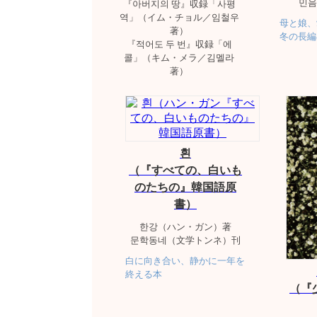
민음
『아버지의 땅』収録「사평
역」（イム・チョル／임철우
母と娘、
著）
冬の長編
『적어도 두 번』収録「에
콜」（キム・メラ／김멜라
著）
흰
（『すべての、白いも
のたちの』韓国語原
書）
한강（ハン・ガン）著
문학동네（文学トンネ）刊
白に向き合い、静かに一年を
終える本
（『