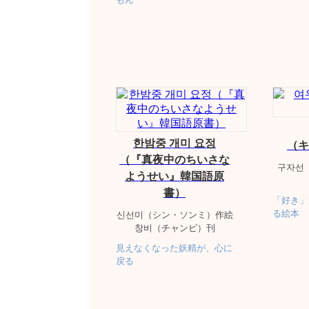
한밤중 개미 요정
（キ
（『真夜中のちいさな
구자선
ようせい』韓国語原
書）
「好き」
る絵本
신선미（シン・ソンミ）作絵
창비（チャンビ）刊
見えなくなった妖精が、心に
戻る