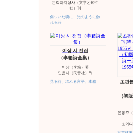
문학과지성사（文学と知性
社）刊
傷ついた魂に、光のように触
れる詩
이상 시 전집
（李箱詩全集）
이상（李箱）著
민음사（民音社）刊
見る詩、壊れる言語、李箱
초판본
（初版
윤동주（
소와다
尹東柱遺稿