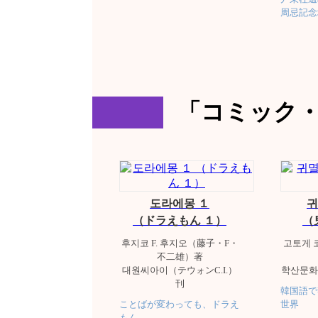
周忌記念
「コミック
도라에몽 １
귀
（ドラえもん １）
（
후지코 F. 후지오（藤子・F・
고토게 
不二雄）著
대원씨아이（テウォンC.I.）
학산문화
刊
韓国語で
ことばが変わっても、ドラえ
世界
もん