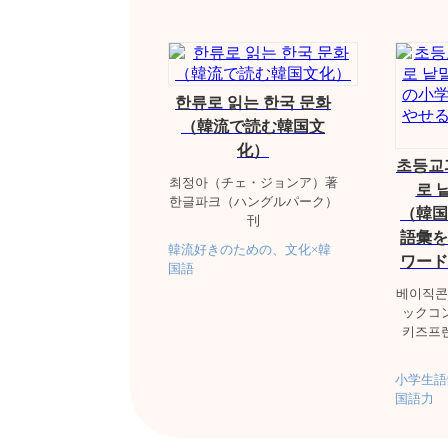
한류로 읽는 한국 문화
（韓流で読む韓国文
化）
초등교
최정아（チェ・ジョンア）著
로 
한글파크（ハングルパーク）
（韓
刊
語彙を
韓流好きのための、文化×韓
ワード
国語
베이직콘
ックコ
키즈프
小学生語
国語力