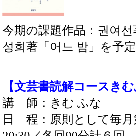
今期の課題作品：권여선
성희著「어느 밤」を予定
【文芸書読解コースきむ
講 師：きむ ふな
日 程：原則として毎月第2
20:30／各回90分計６回