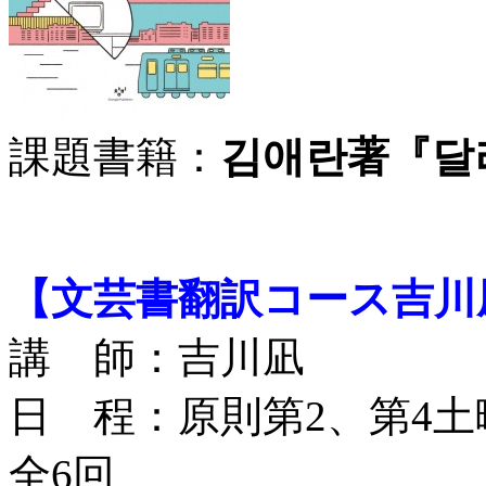
課題書籍：
김애란著『달
【文芸書翻訳コース吉川
講 師：吉川凪
日 程：原則第2、第4土曜日
全6回